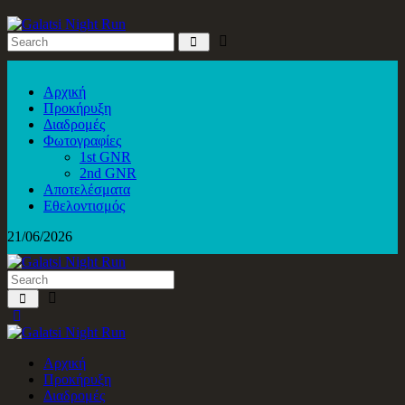
Αρχική
Προκήρυξη
Διαδρομές
Φωτογραφίες
1st GNR
2nd GNR
Αποτελέσματα
Εθελοντισμός
21/06/2026
Αρχική
Προκήρυξη
Διαδρομές