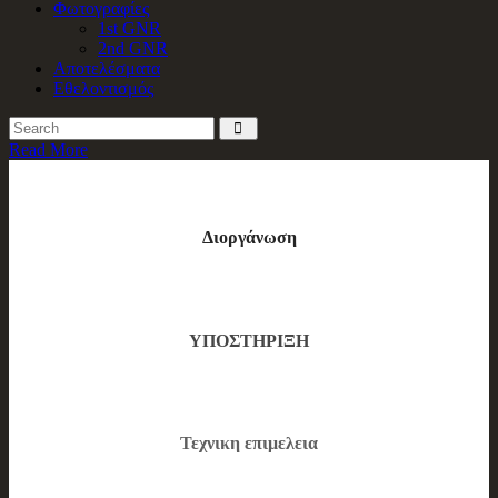
Φωτογραφίες
1st GNR
2nd GNR
Αποτελέσματα
Εθελοντισμός
Read More
Διοργάνωση
ΥΠΟΣΤΗΡΙΞΗ
Τεχνικη επιμελεια