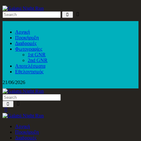
Αρχική
Προκήρυξη
Διαδρομές
Φωτογραφίες
1st GNR
2nd GNR
Αποτελέσματα
Εθελοντισμός
21/06/2026
Αρχική
Προκήρυξη
Διαδρομές