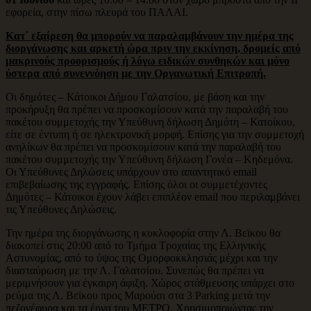
εφορεία, στην πίσω πλευρά του ΠΑΛΑΙ.
Κατ΄ εξαίρεση θα μπορούν να παραλαμβάνουν την ημέρα της
διοργάνωσης και αρκετή ώρα πριν την εκκίνηση, δρομείς από
μακρινούς προορισμούς ή λόγω ειδικών συνθηκών και μόνο
ύστερα από συνεννόηση με την Οργανωτική Επιτροπή.
Οι δημότες – Κάτοικοι Δήμου Γαλατσίου, με βάση και την
προκήρυξη θα πρέπει να προσκομίσουν κατά την παραλαβή του
πακέτου συμμετοχής την Υπεύθυνη δήλωση Δημότη – Κατοίκου,
είτε σε έντυπη ή σε ηλεκτρονική μορφή. Επίσης για την συμμετοχή
ανηλίκων θα πρέπει να προσκομίσουν κατά την παραλαβή του
πακέτου συμμετοχής την Υπεύθυνη δήλωση Γονέα – Κηδεμόνα.
Οι Υπεύθυνες Δηλώσεις υπάρχουν στο απαντητικό email
επιβεβαίωσης της εγγραφής. Επίσης όλοι οι συμμετέχοντες
Δημότες – Κάτοικοι έχουν λάβει επιπλέον email που περιλαμβάνει
τις Υπεύθυνες Δηλώσεις.
Την ημέρα της διοργάνωσης η κυκλοφορία στην Λ. Βεϊκου θα
διακοπεί στις 20:00 από το Τμήμα Τροχαίας της Ελληνικής
Αστυνομίας, από το ύψος της Ομορφοκκλησιάς μέχρι και την
διασταύρωση με την Λ. Γαλατσίου. Συνεπώς θα πρέπει να
μεριμνήσουν για έγκαιρη άφιξη. Χώρος στάθμευσης υπάρχει στο
ρεύμα της Λ. Βεϊκου προς Μαρούσι στα 3 Parking μετά την
πεζογέφυρα και τα έργα του ΜΕΤΡΟ. Χρησιμοποιώντας την