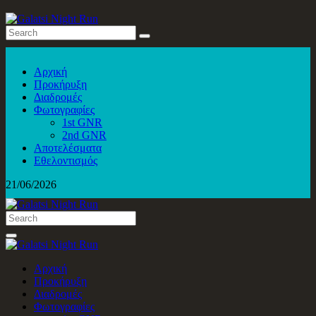
Αρχική
Προκήρυξη
Διαδρομές
Φωτογραφίες
1st GNR
2nd GNR
Αποτελέσματα
Εθελοντισμός
21/06/2026
Αρχική
Προκήρυξη
Διαδρομές
Φωτογραφίες