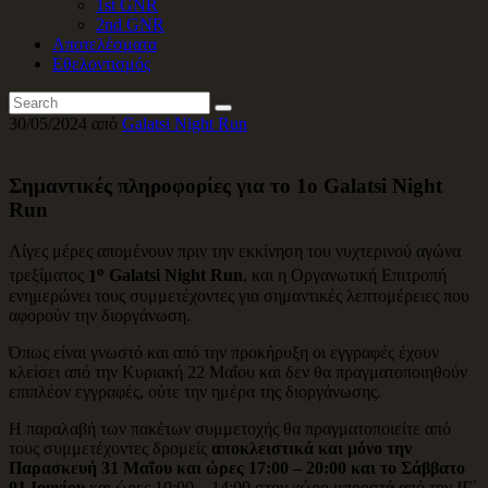
1st GNR
2nd GNR
Αποτελέσματα
Εθελοντισμός
30/05/2024
από
Galatsi Night Run
Σημαντικές πληροφορίες για το 1ο Galatsi Night
Run
Λίγες μέρες απομένουν πριν την εκκίνηση του νυχτερινού αγώνα
ο
τρεξίματος
1
Galatsi
Night
Run
, και η Οργανωτική Επιτροπή
ενημερώνει τους συμμετέχοντες για σημαντικές λεπτομέρειες που
αφορούν την διοργάνωση.
Όπως είναι γνωστό και από την προκήρυξη οι εγγραφές έχουν
κλείσει από την Κυριακή 22 Μαΐου και δεν θα πραγματοποιηθούν
επιπλέον εγγραφές, ούτε την ημέρα της διοργάνωσης.
Η παραλαβή των πακέτων συμμετοχής θα πραγματοποιείτε από
τους συμμετέχοντες δρομείς
αποκλειστικά και μόνο την
Παρασκευή 31 Μαΐου και ώρες 17:00 – 20:00 και το Σάββατο
01 Ιουνίου
και ώρες 10:00 – 14:00 στον χώρο μπροστά από την ΙΓ΄