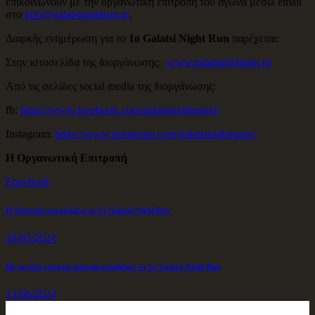
επικοινωνούν με την οργανωτική επιτροπή του αγώνα μέσω email
στο
info@galatsinightrun.gr
.
Διαρκής ενημέρωση για το
1ο
Galatsi
Night
Run
παρέχεται:
Στην ιστοσελίδα της διοργάνωσης:
www.galatsinightrun.gr
Από τις σελίδες social media της διοργάνωσης:
fb:
https://www.facebook.com/galatsinightrungr/
Instagram:
https://www.instagram.com/galatsinightrungr/
Η Οργανωτική Επιτροπή
Facebook
Πλοήγηση
Previous
Η Naturals υποστηρίζει το 1ο Galatsi Night Run
post
άρθρων
29/05/2024
Next
Με μεγάλη επιτυχία πραγματοποιήθηκε το 1ο Galatsi Night Run
post
13/06/2024